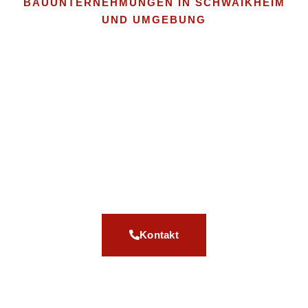
BAUUNTERNEHMUNGEN IN SCHWAIKHEIM
UND UMGEBUNG
Ihr verlässlicher Partner
für Bau, Sanierung und
Immobilienhandel
TH Immobilien und Bauunternehmung GmbH aus
Schwaikheim
Kontakt