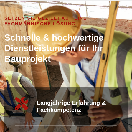
SETZEN SIE GEZIELT AUF EINE
FACHMÄNNISCHE LÖSUNG
Schnelle & hochwertige
Dienstleistungen für Ihr
Bauprojekt
Langjährige Erfahrung &
Fachkompetenz